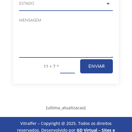
=
11 + 7
ENVIAR
[ultima_atualizacao]
Vitralfer – Copyright @ 2025. Todos os direitos
reservados. Desenvolvido por
GD Virtual – Sites e