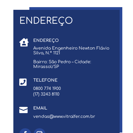
ENDEREÇO

ENDEREÇO
Avenida Engenheiro Newton Flávio
Silva, N.º 1121
Bairro: São Pedro – Cidade:
Mirassol/SP

TELEFONE
0800 774 1900
(17) 3243 8110

EMAIL
vendas@www.vitralfer.com.br