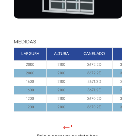
MEDIDAS
LARGURA
ALTURA
CANELADO
LISO
2000
2100
3672.2D
3682.2D
2000
2100
3672.2E
3682.2E
1600
2100
3671.2D
3681.2D
1600
2100
3671.2E
3681.2E
1200
2100
3670.2D
3680.2D
1200
2100
3670.2E
3680.2E
+
Role a para ver os detalhes.