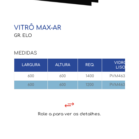
VITRÔ MAX-AR
GR. ELO
MEDIDAS
VIDRO
LARGURA
ALTURA
REQ.
LISO
600
600
1400
PVM463645
600
600
1200
PVM463625
+
Role a para ver os detalhes.