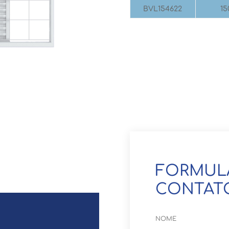
BVL154622
15
FORMUL
CONTAT