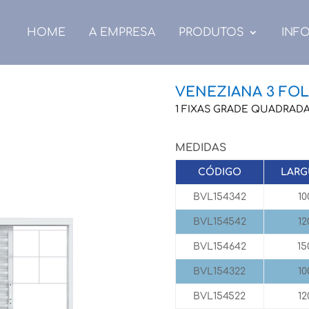
HOME
A EMPRESA
PRODUTOS
INF
VENEZIANA 3 FO
1 FIXAS GRADE QUADRAD
MEDIDAS
CÓDIGO
LARG
BVL154342
10
BVL154542
12
BVL154642
15
BVL154322
10
BVL154522
12