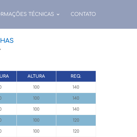
ORMAÇÕES TÉCNICAS
CONTATO
LHAS
A
URA
ALTURA
REQ.
0
100
140
0
100
140
0
100
140
0
100
120
0
100
120