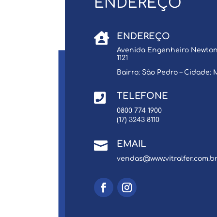
ENDEREÇO

ENDEREÇO
Avenida Engenheiro Newton F
1121
Bairro: São Pedro – Cidade: 

TELEFONE
0800 774 1900
(17) 3243 8110

EMAIL
vendas@www.vitralfer.com.b