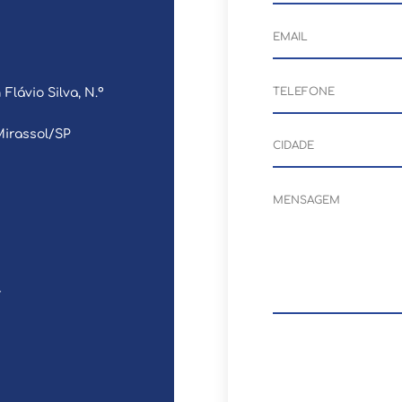
lávio Silva, N.º
Mirassol/SP
r